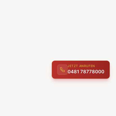
JETZT ANRUFEN
ENTDECKEN
0481 78778000
UNSERE LEISTUNGEN